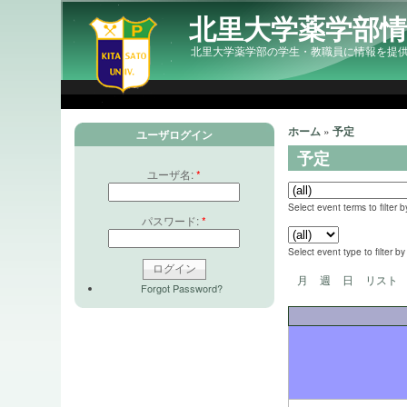
北里大学薬学部
北里大学薬学部の学生・教職員に情報を提
ホーム
»
予定
ユーザログイン
予定
ユーザ名:
*
Select event terms to filter b
パスワード:
*
Select event type to filter by
月
週
日
リスト
Forgot Password?