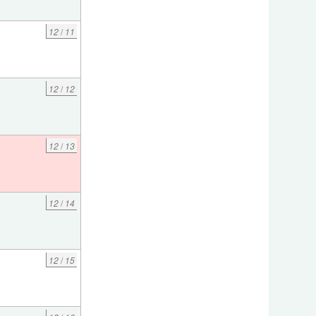
12
/
11
12
/
12
12
/
13
12
/
14
12
/
15