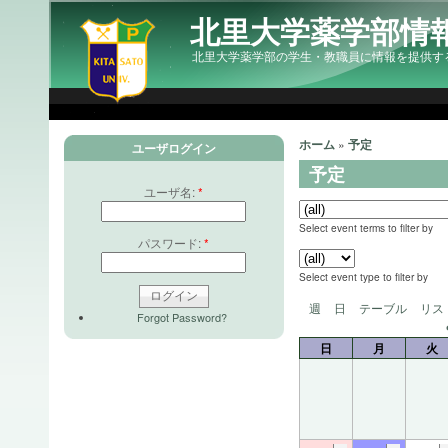
北里大学薬学部情
北里大学薬学部の学生・教職員に情報を提供す
ホーム
»
予定
ユーザログイン
予定
ユーザ名:
*
Select event terms to filter by
パスワード:
*
Select event type to filter by
週
日
テーブル
リス
Forgot Password?
日
月
火