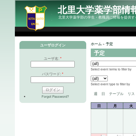
北里大学薬学部情
北里大学薬学部の学生・教職員に情報を提供す
ホーム
»
予定
ユーザログイン
予定
ユーザ名:
*
Select event terms to filter by
パスワード:
*
Select event type to filter by
週
日
テーブル
リス
Forgot Password?
日
月
火