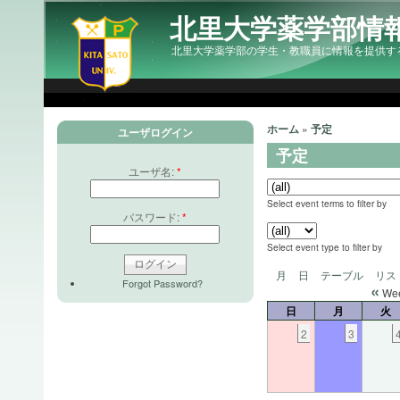
北里大学薬学部情
北里大学薬学部の学生・教職員に情報を提供す
ホーム
»
予定
ユーザログイン
予定
ユーザ名:
*
Select event terms to filter by
パスワード:
*
Select event type to filter by
月
日
テーブル
リス
Forgot Password?
«
Wee
日
月
火
2
3