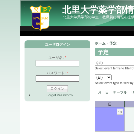
北里大学薬学部
北里大学薬学部の学生・教職員に情報を提
ホーム
»
予定
ユーザログイン
予定
ユーザ名:
*
Select event terms to filter b
パスワード:
*
Select event type to filter by
月
日
テーブル
Forgot Password?
日
13