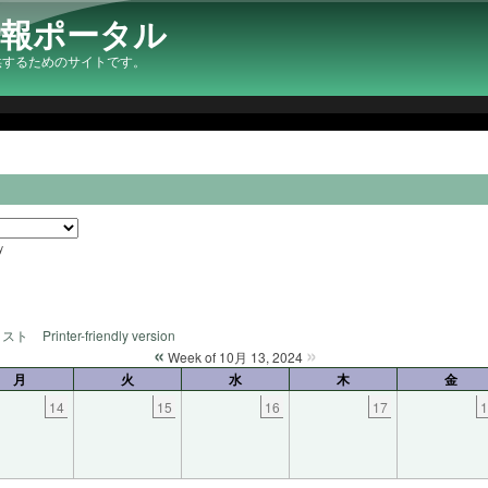
情報ポータル
供するためのサイトです。
y
リスト
Printer-friendly version
«
»
Week of 10月 13, 2024
月
火
水
木
金
14
15
16
17