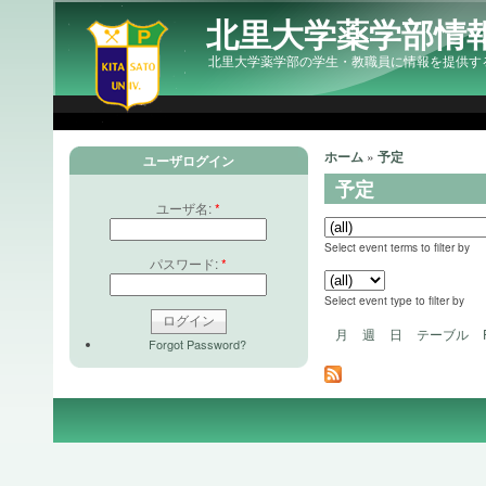
北里大学薬学部情
北里大学薬学部の学生・教職員に情報を提供す
ホーム
»
予定
ユーザログイン
予定
ユーザ名:
*
Select event terms to filter by
パスワード:
*
Select event type to filter by
月
週
日
テーブル
Forgot Password?