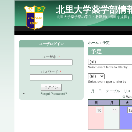
北里大学薬学部情
北里大学薬学部の学生・教職員に情報を提供す
ホーム
»
予定
ユーザログイン
予定
ユーザ名:
*
Select event terms to filter by
パスワード:
*
Select event type to filter by
月
日
テーブル
リス
Forgot Password?
«
Wee
日
月
火
10
11
1